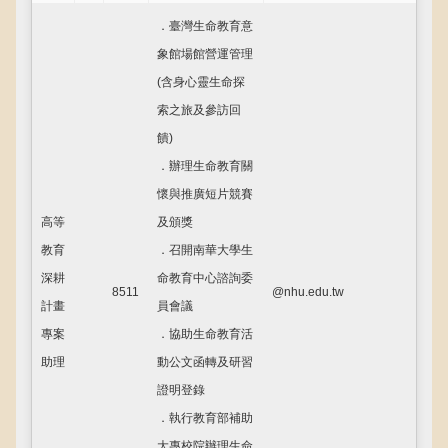
．臺灣生命教育意
象館場館營運管理
(含身心靈生命探
索之旅及參訪回
饋)
．辦理生命教育關
懷與推廣短片競賽
高等
及頒獎
教育
．召開南華大學生
深耕
命教育中心諮詢委
8511
@nhu.edu.tw
計畫
員會議
專案
．協助生命教育活
助理
動公文函轉及研習
證明登錄
．執行教育部補助
大專校院辦理生命