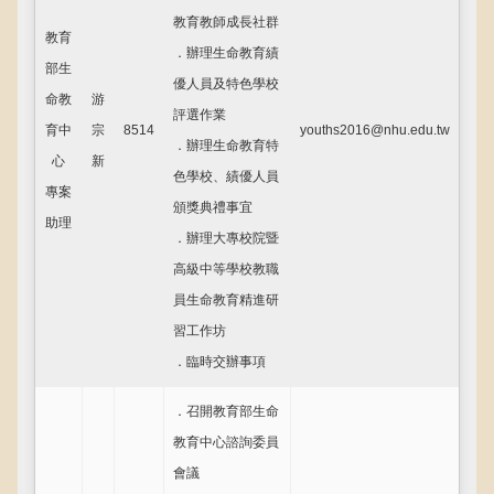
教育教師成長社群
教育
．辦理生命教育績
部生
優人員及特色學校
命教
游
評選作業
育中
宗
8514
youths2016@nhu.edu.tw
．辦理生命教育特
心
新
色學校、績優人員
專案
頒獎典禮事宜
助理
．辦理大專校院暨
高級中等學校教職
員生命教育精進研
習工作坊
．臨時交辦事項
．召開教育部生命
教育中心諮詢委員
會議