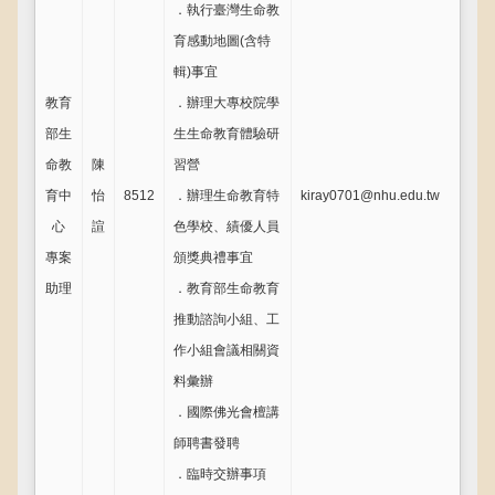
．執行臺灣生命教
育感動地圖(含特
輯)事宜
教育
．辦理大專校院學
部生
生生命教育體驗研
命教
陳
習營
育中
怡
8512
．辦理生命教育特
kiray0701@nhu.edu.tw
心
諠
色學校、績優人員
專案
頒獎典禮事宜
助理
．教育部生命教育
推動諮詢小組、工
作小組會議相關資
料彙辦
．國際佛光會檀講
師聘書發聘
．臨時交辦事項