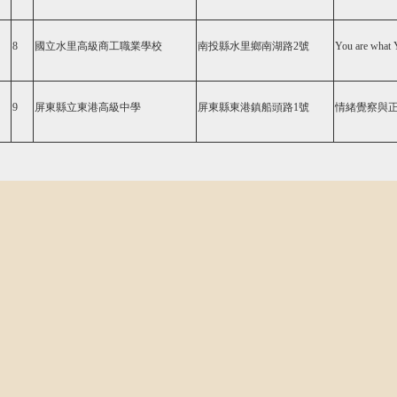
8
國立水里高級商工職業學校
南投縣水里鄉南湖路2號
You are what 
9
屏東縣立東港高級中學
屏東縣東港鎮船頭路1號
情緒覺察與