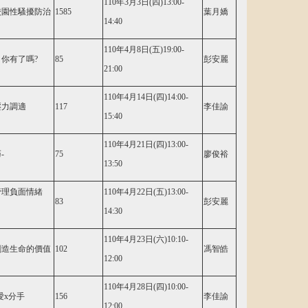
110年3月3日(四)13:00-
校園性騷擾防治
1585
葉月嬌
14:40
110年4月8日(五)19:00-
你有了嗎?
85
彭安麗
21:00
110年4月14日(四)14:00-
壓力調適
117
李佳諭
15:40
110年4月21日(四)13:00-
-
75
廖俊裕
13:50
管理負面情緒
110年4月22日(五)13:00-
83
彭安麗
14:30
110年4月23日(六)10:10-
創造生命的價值
102
馮智皓
12:00
110年4月28日(四)10:00-
愛x分手
156
李佳諭
12:00