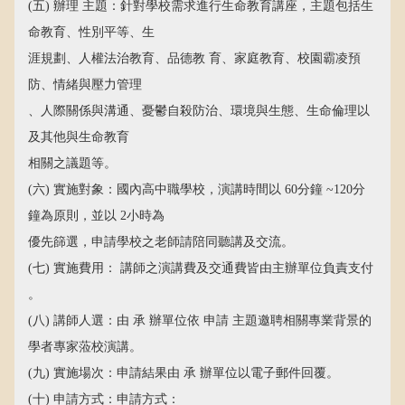
(五) 辦理 主題：針對學校需求進行生命教育講座，主題包括生
命教育、性別平等、生
涯規劃、人權法治教育、品德教 育、家庭教育、校園霸凌預
防、情緒與壓力管理
、人際關係與溝通、憂鬱自殺防治、環境與生態、生命倫理以
及其他與生命教育
相關之議題等。
(六) 實施對象：國內高中職學校，演講時間以 60分鐘 ~120分
鐘為原則，並以 2小時為
優先篩選，申請學校之老師請陪同聽講及交流。
(七) 實施費用： 講師之演講費及交通費皆由主辦單位負責支付
。
(八) 講師人選：由 承 辦單位依 申請 主題邀聘相關專業背景的
學者專家蒞校演講。
(九) 實施場次：申請結果由 承 辦單位以電子郵件回覆。
(十) 申請方式：申請方式：