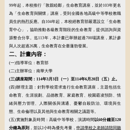
99
年起，本校推行「敦親睦鄰」生命教育講座，並於
103
年更名
為「生命教育與關懷」講座，受到全國各地高級中等學校教職
員生的熱烈反應。自
104
年起，本校經教育部嚴選設立「生命教
育中心」，協助推動各級教育階段的生命教育，提供諮詢與資
源整合分享。迄
113
年，本計畫已舉辦超過
700
場講座，累計參
與人次超過
26
萬，生命教育在全臺蓬勃發展。
二、計畫內容：
(一)
指導單位：教育部
(二)
主辦單位：南華大學
(三)
講座期間：
114
年
3
月
3
日
（一）至
114
年
6
月
20
日
（五）止。
(四)
辦理
主題：針對學校需求進行生命教育講座，主題包括生
命教育、生涯規劃、品德教育、家庭教育、校園霸凌預防、情
緒與壓力管理、人際關係與溝通、憂鬱自殺防治、環境與生
態、生命倫理以及其他與生命教育相關之議題等。
(五)
實施對象及時間：高級中等學校，演講時間
以
60
分鐘至
120
分鐘為原則
，並以
2
小時為優先考量，
申請學校之老師請陪同聽