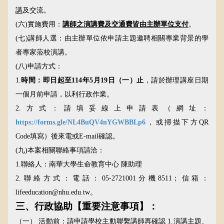
講
及交流。
(六)
實施費用：
講師之演講費及交通費皆由主辦單位支付
。
(七)
講師人選：由主辦單位依申請主題邀聘相關專業背景的學
者專家蒞校演講。
(八)
申請方式：
1.
時間：即日起至
114
年
5
月
19
日（一）止
，請於辦理講座日期
一個月前申請，以利行政作業
。
2.
方式：請填妥線上申請表（網址：
https://forms.gle/NL4BuQV4nYGWBBLp6
，或掃描下方
QR
Code
填寫）後來電或
E-mail
確認。
(九)
本案相關聯絡事項請洽：
1.
聯絡人：南華大學生命教育中心
陳助理
2.
聯絡方式：電話：
05-2721001
分機
8511
；信箱：
lifeeducation@nhu.edu.tw。
三、行政協助【重要注意事項】：
（一）
活動前：請申請學校主動聯繫講師再確認
1.
演講主題、