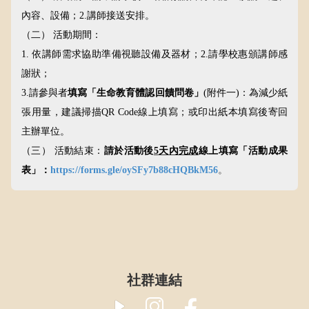
內容、設備；
2.
講師接送安排。
（二）
活動期間：
1.
依講師需求協助準備視聽設備及器材；
2.
請學校惠頒講師感
謝狀；
3.
請參與者
填寫
「生命教育體認回饋問卷」
(
附件一
)
：為減少紙
張用量，建議掃描
QR Code
線上填寫；或印出紙本填寫後寄回
主辦單位。
（三）
活動結束：
請於
活動後
5
天內完成
線上填寫
「活動成果
表」：
https://forms.gle/oySFy7b88cHQBkM56
。
​社群連結