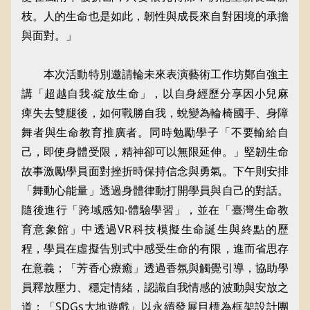
枝。人的生命也是如此，韌性與成長來自對困境的承擔
與面對。」
本次活動特別邀請輪未來表演藝術工作坊鄭自強主
講「超越自我‧綻放生命」，以自身經歷分享因小兒麻
痺失去雙腿後，如何戰勝自我，蛻變為輪椅國手、身障
舞者與生命教育推廣者。同時勉勵學子「不要輸給自
己，即使身體受限，精神卻可以無限延伸。」堅韌生命
故事激勵學員面對挫折時保持信念與勇氣。下午則安排
「舞動心能量」透過身體律動打開學員與自己的對話。
隨後進行「跨域感知‧體驗學習」，並在「臺灣生命教
育意象館」中透過VR科技模擬生命誕生與終點的歷
程，學員在虛擬告別式中感受生命的有限，進而省思存
在意義；「芳香心療癒」透過香氛與觸覺引導，協助學
員釋放壓力、穩定情緒，認識自我情感的波動與安放之
道；「SDGs大地遊戲」以永續發展目標為框架設計團